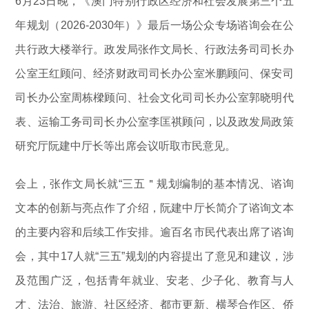
6月23日晚，《澳门特别行政区经济和社会发展第三个五
年规划（2026-2030年）》最后一场公众专场谘询会在公
共行政大楼举行。政发局张作文局长、行政法务司司长办
公室王红顾问、经济财政司司长办公室米鹏顾问、保安司
司长办公室周栋樑顾问、社会文化司司长办公室郭晓明代
表、运输工务司司长办公室李匡祺顾问，以及政发局政策
研究厅阮建中厅长等出席会议听取市民意见。
会上，张作文局长就“三五＂规划编制的基本情况、谘询
文本的创新与亮点作了介绍，阮建中厅长简介了谘询文本
的主要内容和后续工作安排。逾百名市民代表出席了谘询
会，其中17人就“三五”规划的内容提出了意见和建议，涉
及范围广泛，包括青年就业、安老、少子化、教育与人
才、法治、旅游、社区经济、都市更新、横琴合作区、侨