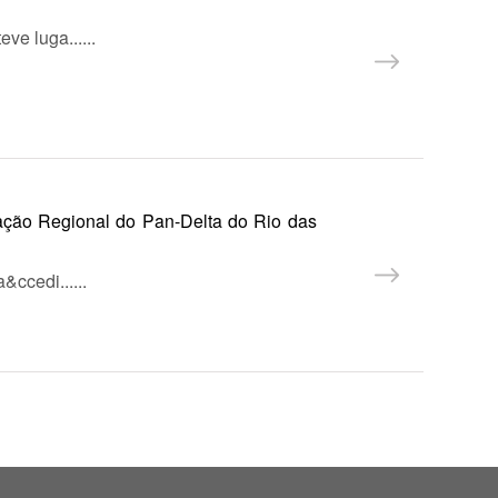
e luga......
ação Regional do Pan-Delta do Rio das
ccedi......