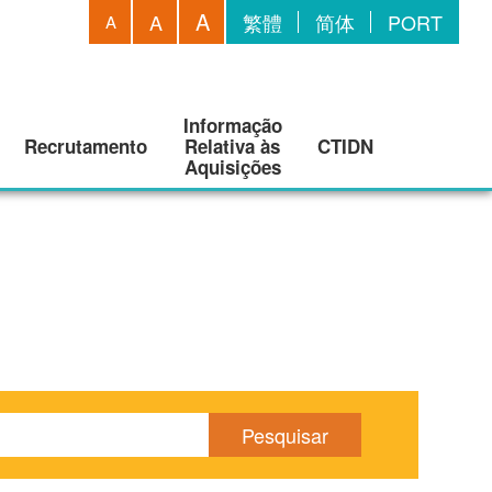
A
A
繁體
简体
PORT
A
Informação
Recrutamento
Relativa às
CTIDN
Aquisições
Pesquisar