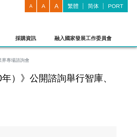
A
A
繁體
简体
PORT
A
採購資訊
融入國家發展工作委員會
專業界專場諮詢會
30年）》公開諮詢舉行智庫、