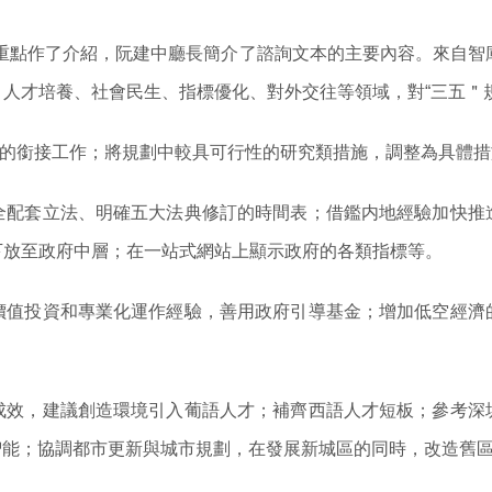
重點作了介紹，阮建中廳長簡介了諮詢文本的主要內容。來自智
人才培養、社會民生、指標優化、對外交往等領域，對“三五＂
”規劃的銜接工作；將規劃中較具可行性的研究類措施，調整為具體
全配套立法、明確五大法典修訂的時間表；借鑑内地經驗加快推
下放至政府中層；在一站式網站上顯示政府的各類指標等。
價值投資和專業化運作經驗，善用政府引導基金；增加低空經濟
成效，建議創造環境引入葡語人才；補齊西語人才短板；參考深
智能；協調都市更新與城市規劃，在發展新城區的同時，改造舊