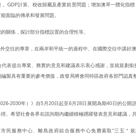
， GDP計算、稅收歸屬及產業前景問題；增加澳琴一體化指
可能面臨的傳承和發展問題。
標的關係，探討部分指標設置的合理性等。
區對外交往的專章，在兩岸和平統一的過程中、在國際交往中講好
位代表提出專業、務實的意見和建議表示衷心感謝，並就規劃銜
劃編製具有重要的參考價值，政發局將會同特區政府各部門認真整
6-2030年）》自5月20日起至6月28日展開為期40日的
路徑。希望社會各界在諮詢期內繼續積極踴躍發表意見和建議，
市民服務中心、離島政府綜合服務中心免費索取“三五＂