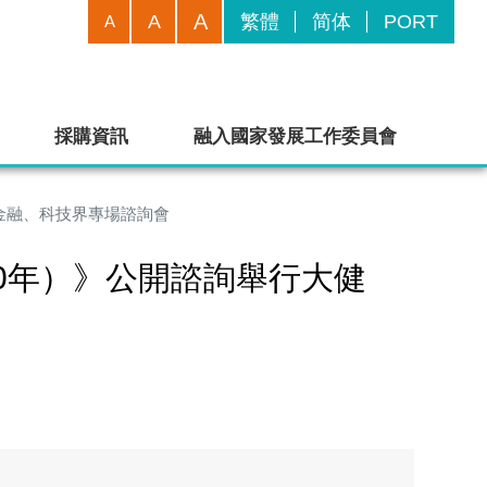
A
A
繁體
简体
PORT
A
採購資訊
融入國家發展工作委員會
、金融、科技界專場諮詢會
30年）》公開諮詢舉行大健