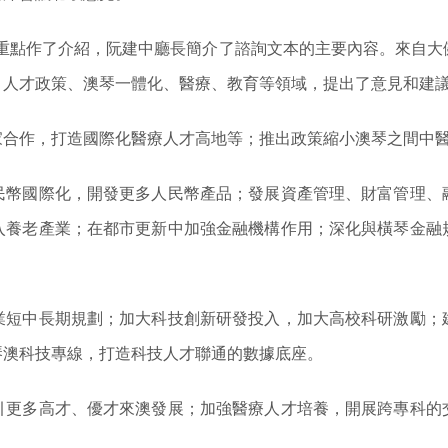
點重點作了介紹，阮建中廳長簡介了諮詢文本的主要內容。來自大
、人才政策、澳琴一體化、醫療、教育等領域，提出了意見和建
家合作，打造國際化醫療人才高地等；推出政策縮小澳琴之間中
民幣國際化，開發更多人民幣產品；發展資產管理、財富管理、
入養老產業；在都市更新中加強金融機構作用；深化與橫琴金融
業短中長期規劃；加大科技創新研發投入，加大高校科研激勵；
琴澳科技專線，打造科技人才聯通的數據底座。
引更多高才、優才來澳發展；加強醫療人才培養，開展跨專科的