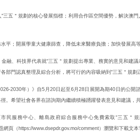
入“三五＂規劃的核心發展指標；利用合作區空間優勢，解決澳門
務水平；開展學童大健康篩查，降低未來醫療負擔；加快發展高
、金融、科技界代表就“三五＂規劃提出專業、務實的意見和建議
各部門認真整理及綜合分析，將可行的內容吸納到“三五＂規劃
6-2030年）》自5月20日起至6月28日展開為期40日的
路徑。希望社會各界在諮詢期內繼續積極踴躍發表意見和建議，
市民服務中心、離島政府綜合服務中心免費索取“三五＂
頁（https://www.dsepdr.gov.mo/comment）瀏覽和下載