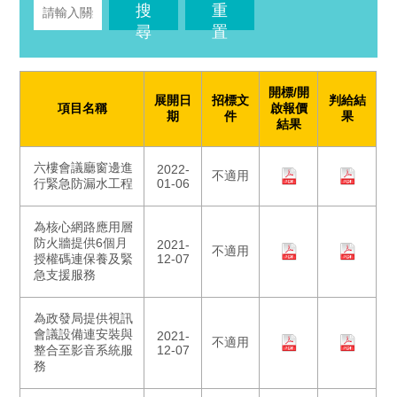
搜
重
尋
置
開標/開
展開日
招標文
判給結
項目名稱
啟報價
期
件
果
結果
六樓會議廳窗邊進
2022-
不適用
行緊急防漏水工程
01-06
為核心網路應用層
防火牆提供6個月
2021-
不適用
授權碼連保養及緊
12-07
急支援服務
為政發局提供視訊
會議設備連安裝與
2021-
不適用
整合至影音系統服
12-07
務