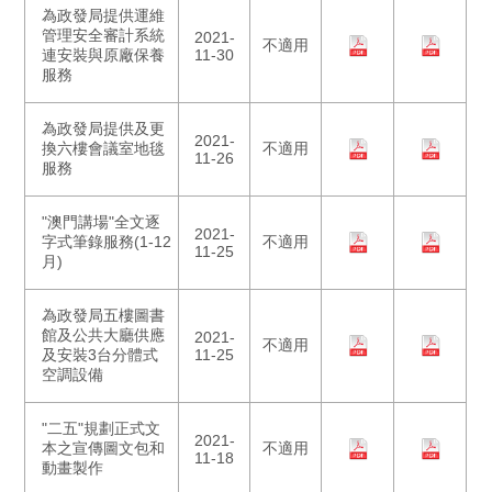
為政發局提供運維
管理安全審計系統
2021-
不適用
連安裝與原廠保養
11-30
服務
為政發局提供及更
2021-
換六樓會議室地毯
不適用
11-26
服務
"澳門講場"全文逐
2021-
字式筆錄服務(1-12
不適用
11-25
月)
為政發局五樓圖書
館及公共大廳供應
2021-
不適用
及安裝3台分體式
11-25
空調設備
"二五"規劃正式文
2021-
本之宣傳圖文包和
不適用
11-18
動畫製作