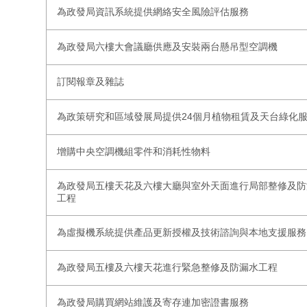
為政發局資訊系統提供網絡安全風險評估服務
為政發局六樓大會議廳供應及安裝兩台懸吊型空調機
訂閱報章及雜誌
為政策研究和區域發展局提供24個月植物租賃及天台綠化
增購中央空調機組零件和消耗性物料
為政發局五樓天花及六樓大廳與室外天面進行局部整修及防
工程
為虛擬機系統提供產品更新授權及技術諮詢與本地支援服務
為政發局五樓及六樓天花進行緊急整修及防漏水工程
為政發局購買網站維護及寄存連加密證書服務