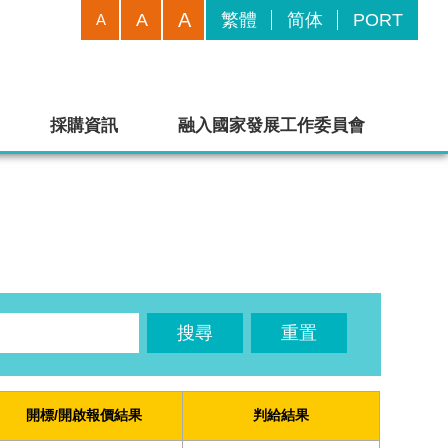
A
A
繁體
简体
PORT
A
採購資訊
融入國家發展工作委員會
搜尋
重置
開標/開啟報價結果
判給結果