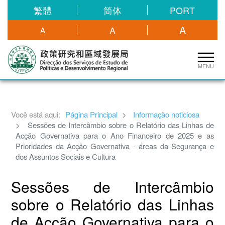
繁體
简体
PORT
A
A
A
MENU
Você está aqui:
Página Principal
Informação noticiosa
Sessões de Intercâmbio sobre o Relatório das Linhas de
Acção Governativa para o Ano Financeiro de 2025 e as
Prioridades da Acção Governativa - áreas da Segurança e
dos Assuntos Sociais e Cultura
Sessões de Intercâmbio
sobre o Relatório das Linhas
de Acção Governativa para o