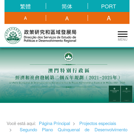
繁體
简体
PORT
A
A
A
MENU
Você está aqui:
Página Principal
Projectos especiais
Segundo Plano Quinquenal de Desenvolvimento