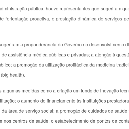
inistração pública, houve representantes que sugeriram que o
 “orientação proactiva, e prestação dinâmica de serviços pe
 sugeriram a proponderância do Governo no desenvolvimento 
s de assistência médica públicas e privadas; a atenção à questã
público; a promoção da utilização profiláctica da medicina tradi
(big health).
s algumas medidas como a criação um fundo de inovação tecno
bilitação; o aumento de financiamento às instituições prestador
l da área de serviço social; a promoção de cuidados de saúde
se nos centros de saúde; o estabelecimento de pontos de con