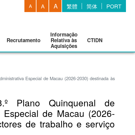
A
A
繁體
简体
PORT
A
Informação
Recrutamento
Relativa às
CTIDN
Aquisições
ministrativa Especial de Macau (2026-2030) destinada às
3.º Plano Quinquenal de
a Especial de Macau (2026-
tores de trabalho e serviço